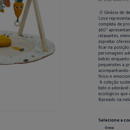
O Ginásio de de
Love representa
completa de prod
360° apresentam
relaxantes, elem
espreitar oferec
ficar na posição
personagens ado
bebés enquanto 
pequenotes a pr
acompanhando-o
físico e emocion
A coleção suste
belo e adorável 
ecológicos que 
Baseado na natu
Selecione a co
Única