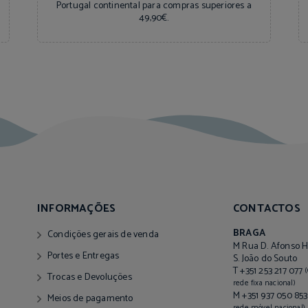
Portugal continental para compras superiores a
49,90€.
INFORMAÇÕES
CONTACTOS
BRAGA
Condições gerais de venda
M Rua D. Afonso H
Portes e Entregas
S. João do Souto
T +351 253 217 077
Trocas e Devoluções
rede fixa nacional)
M +351 937 050 85
Meios de pagamento
rede móvel nacional)