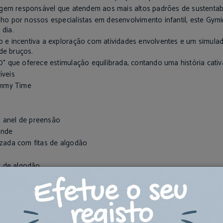
rigem responsável que atendem aos mais altos padrões de sustentabi
ho por nossos especialistas em desenvolvimento infantil, este Gym
 dia.
 e incentiva a exploração com atividades envolventes e um simula
de bruços.
° que oferece estimulação equilibrada, contando uma história cativ
íveis
ummy Time
 anel de preensão
onde
zada com fitas de algodão
s de algodão
rizada com fitas de algodão