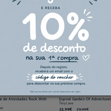
dos
0%
-20%
e de Atividades Rock With
Espiral Garden Of Adventure
Tiny Love
ve
23,99€
29,99€