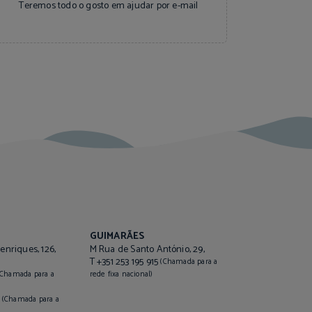
e-mail
Teremos todo o gosto em ajudar por
GUIMARÃES
enriques, 126,
M Rua de Santo António, 29,
T +351 253 195 915
(Chamada para a
(Chamada para a
rede fixa nacional)
3
(Chamada para a