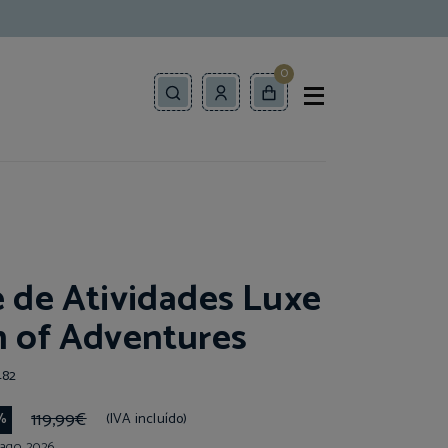
0
 de Atividades Luxe
 of Adventures
482
119,99€
%
(IVA incluído)
 ago. 2026