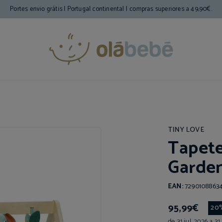
Portes envio grátis | Portugal continental |
compras superiores a 49,90€.
TINY LOVE
Tapete
Garden
EAN:
7290108863
95,99€
20
de 31 jul. 2026 a 31