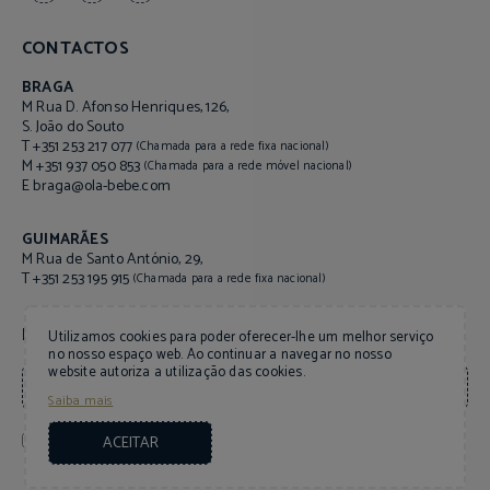
CONTACTOS
BRAGA
M Rua D. Afonso Henriques, 126,
S. João do Souto
T +351 253 217 077
(Chamada para a rede fixa nacional)
M +351 937 050 853
(Chamada para a rede móvel nacional)
braga@ola-bebe.com
E
GUIMARÃES
M Rua de Santo António, 29,
T +351 253 195 915
(Chamada para a rede fixa nacional)
NEWSLETTER
Utilizamos cookies para poder oferecer-lhe um melhor serviço
no nosso espaço web. Ao continuar a navegar no nosso
website autoriza a utilização das cookies.
Saiba mais
Declaro que li e aceito a
.
Política de Privacidade
ACEITAR