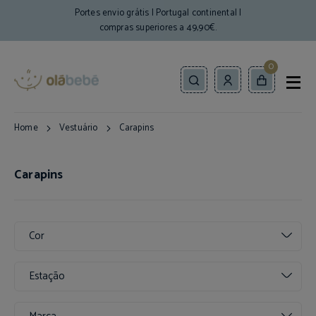
Portes envio grátis | Portugal continental |
compras superiores a 49,90€.
0
Home
Vestuário
Carapins
Carapins