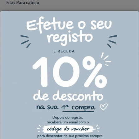
Fitas Para cabelo
Óculos de Sol
Babetes
Colares e Pulseiras
Porta Chupeta
Complementos
QUALIDADE, SEGURANÇA E INOVAÇÃO
Ver todas
As nossas marcas