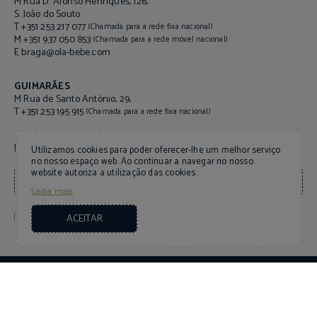
M Rua D. Afonso Henriques, 126,
S. João do Souto
T +351 253 217 077
(Chamada para a rede fixa nacional)
M +351 937 050 853
(Chamada para a rede móvel nacional)
braga@ola-bebe.com
E
GUIMARÃES
M Rua de Santo António, 29,
T +351 253 195 915
(Chamada para a rede fixa nacional)
NEWSLETTER
Utilizamos cookies para poder oferecer-lhe um melhor serviço
no nosso espaço web. Ao continuar a navegar no nosso
website autoriza a utilização das cookies.
Saiba mais
Declaro que li e aceito a
.
Política de Privacidade
ACEITAR
Copyright © 2026 Olá Bebé - Todos os direitos reservados - handmade by
brainhouse